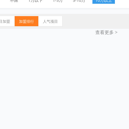
不限
1万以下
1-5万
5-10万
10万以上
目加盟
加盟排行
人气项目
查看更多 >